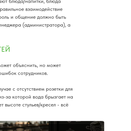
дают блюда/напитки, блюда
правильное взаимодействие
роль и общение должно быть
енеджера (администратора), а
ТЕЙ
может объяснить, но может
ошибок сотрудников.
учае с отсутствием розетки для
из-за которой вода брызгает на
т высоте стульев/кресел - всё