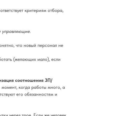
оответствует критериям отбора,
 и управляющие.
онятно, что новый персонал не
ботать (желающих мало), если
изация соотношения ЗП/
 момент, когда работы много, а
тствуют его обязанностям и
тки через трое. Если же человек