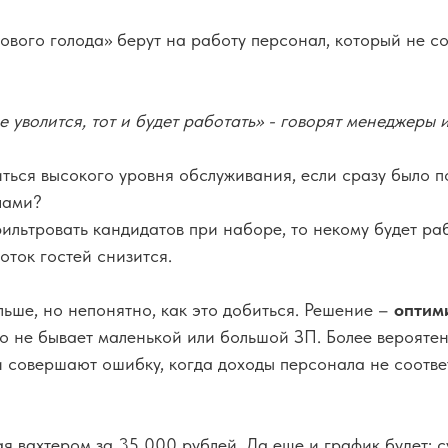
рового голода» берут на работу персонал, который не с
не уволится, тот и будет работать» - говорят менеджеры
иться высокого уровня обслуживания, если сразу было п
чами?
фильтровать кандидатов при наборе, то некому будет ра
поток гостей снизится.
льше, но непонятно, как это добиться. Решение –
оптим
то не бывает маленькой или большой ЗП. Более вероятен
и совершают ошибку, когда доходы персонала не соотве
ая вахтером за 35 000 рублей. Да еще и график будет: су