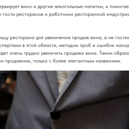
рвирует вино и другие алкогольные напитки, и помогает
 гости ресторанов и работники ресторанной индустрии
ьцу ресторана для увеличения продаж вина, а не гостям
кспертами в этой области, методом проб и ошибок нахо
удет очень трудно увеличить продажи вина. Таким обра
он продажник, только с более элегантным названием.