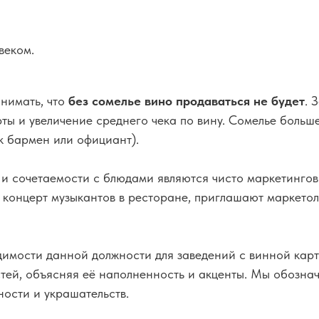
веком.
нимать, что
без сомелье вино продаваться не будет
. 
рты и увеличение среднего чека по вину. Сомелье боль
к бармен или официант).
а и сочетаемости с блюдами являются чисто маркетинго
концерт музыкантов в ресторане, приглашают маркетол
димости данной должности для заведений с винной карт
стей, объясняя её наполненность и акценты. Мы обозна
ости и украшательств.